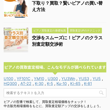
下取り？買取？賢いピアノの買い替
え方法
ピアノ買取査定の基礎知識
買取査定UPのテクニック
交渉をスムーズに！ピアノのクラス
別査定額交渉術
ピアノの買取査定相場、こんなモデルが調べられています
U100
,
YF101C
,
YM10
,
U300
,
YU3Wn
,
YUS3
,
YU5
,
HQ300
,
AT-22
,
K-30
,
K-5
,
Ku-10
,
Ki-65
,
K-81
ピアノの型番で検索して、買取査定相場価格をチェック！
中古販売相場価格をもとに、買取査定額アップの交渉をしましょう。