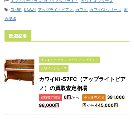
-
エントリークラス-カワイアップライト
,
カワイCLシリーズ
-
CL-5E
,
KAWAI
,
アップライトピアノ
,
カワイ
,
カワイCLシリーズ
,
河
合楽器
関連記事
エントリークラス-カワイアップライト
カワイKiシリーズ
カワイKi-57FC（アップライトピア
ノ）の買取査定相場
0円
から
391,000
買取査定相場
中古販売相場
98,000円
円
から
445,000円