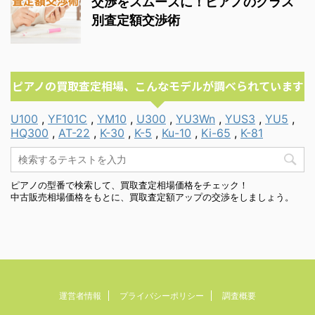
交渉をスムーズに！ピアノのクラス
別査定額交渉術
ピアノの買取査定相場、こんなモデルが調べられています
U100
,
YF101C
,
YM10
,
U300
,
YU3Wn
,
YUS3
,
YU5
,
HQ300
,
AT-22
,
K-30
,
K-5
,
Ku-10
,
Ki-65
,
K-81
ピアノの型番で検索して、買取査定相場価格をチェック！
中古販売相場価格をもとに、買取査定額アップの交渉をしましょう。
運営者情報
プライバシーポリシー
調査概要