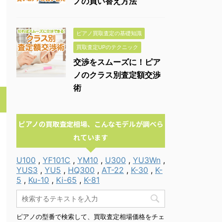
ノの買い替え方法
ピアノ買取査定の基礎知識
買取査定UPのテクニック
交渉をスムーズに！ピア
ノのクラス別査定額交渉
術
ピアノの買取査定相場、こんなモデルが調べら
れています
U100
,
YF101C
,
YM10
,
U300
,
YU3Wn
,
YUS3
,
YU5
,
HQ300
,
AT-22
,
K-30
,
K-
5
,
Ku-10
,
Ki-65
,
K-81
ピアノの型番で検索して、買取査定相場価格をチェ