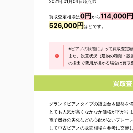
2021年01月04日時点の
0円
114,000
買取査定相場は
から
526,000円
ほどです。
※ピアノの状態によって買取査定
また、設置状況（建物の種類・設
の搬出で費用が掛かる場合は買取
買取査
グランドピアノタイプの譜面台＆鍵盤を
とても人気が高くなかなか価格が下がり
電子機器の劣化などの心配がないプレー
して中古ピアノの販売相場を参考に交渉