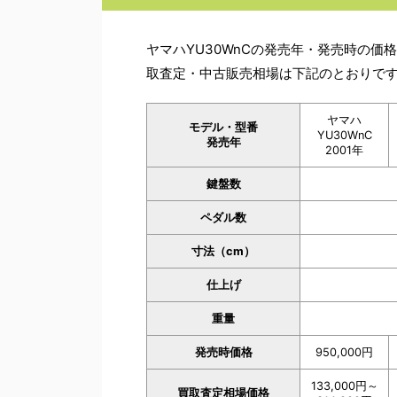
ヤマハYU30WnCの発売年・発売時の
取査定・中古販売相場は下記のとおりで
ヤマハ
モデル・型番
YU30WnC
発売年
2001年
鍵盤数
ペダル数
寸法（cm）
仕上げ
重量
発売時価格
950,000円
133,000円～
買取査定相場価格