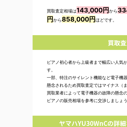
143,000円
33
買取査定相場は
から
円
858,000円
から
ほどです。
買取査
ピアノ初心者から上級者まで幅広い人気
す。
一部、特注のサイレント機能など電子機
懸念されるため買取査定ではマイナス（
買取業者によって電子機器の故障の懸念
ピアノの販売相場を参考に交渉しましょ
ヤマハYU30WnCの