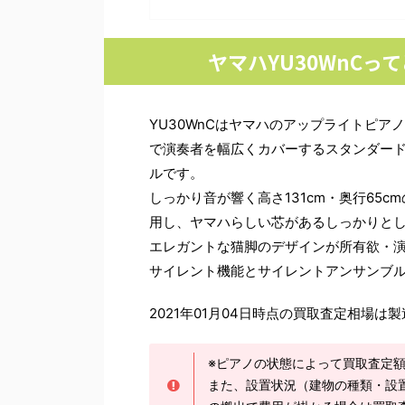
ヤマハYU30WnC
YU30WnCはヤマハのアップライトピ
で演奏者を幅広くカバーするスタンダード
ルです。
しっかり音が響く高さ131cm・奥行65
用し、ヤマハらしい芯があるしっかりと
エレガントな猫脚のデザインが所有欲・
サイレント機能とサイレントアンサンブ
2021年01月04日時点の買取査定相場
※ピアノの状態によって買取査定
また、設置状況（建物の種類・設