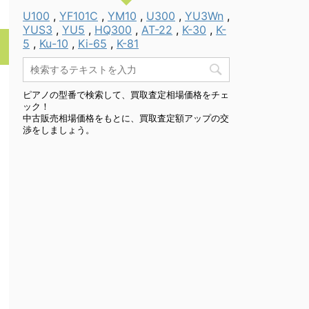
U100
,
YF101C
,
YM10
,
U300
,
YU3Wn
,
YUS3
,
YU5
,
HQ300
,
AT-22
,
K-30
,
K-
5
,
Ku-10
,
Ki-65
,
K-81
ピアノの型番で検索して、買取査定相場価格をチェ
ック！
中古販売相場価格をもとに、買取査定額アップの交
渉をしましょう。