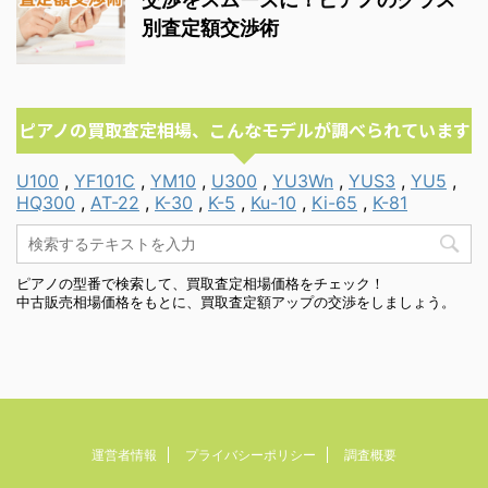
別査定額交渉術
ピアノの買取査定相場、こんなモデルが調べられています
U100
,
YF101C
,
YM10
,
U300
,
YU3Wn
,
YUS3
,
YU5
,
HQ300
,
AT-22
,
K-30
,
K-5
,
Ku-10
,
Ki-65
,
K-81
ピアノの型番で検索して、買取査定相場価格をチェック！
中古販売相場価格をもとに、買取査定額アップの交渉をしましょう。
運営者情報
プライバシーポリシー
調査概要