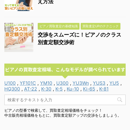
え方法
ピアノ買取査定の基礎知識
買取査定UPのテクニック
交渉をスムーズに！ピアノのクラス
別査定額交渉術
ピアノの買取査定相場、こんなモデルが調べられています
U100
,
YF101C
,
YM10
,
U300
,
YU3Wn
,
YUS3
,
YU5
,
HQ300
,
AT-22
,
K-30
,
K-5
,
Ku-10
,
Ki-65
,
K-81
ピアノの型番で検索して、買取査定相場価格をチェック！
中古販売相場価格をもとに、買取査定額アップの交渉をしましょう。