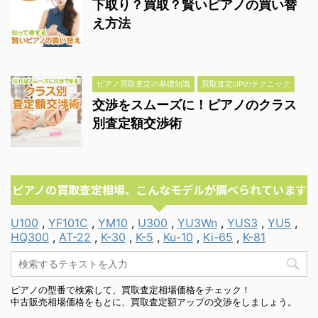
下取り？買取？賢いピアノの買い替
え方法
ピアノ買取査定の基礎知識
買取査定UPのテクニック
交渉をスムーズに！ピアノのクラス
別査定額交渉術
ピアノの買取査定相場、こんなモデルが調べられています
U100
,
YF101C
,
YM10
,
U300
,
YU3Wn
,
YUS3
,
YU5
,
HQ300
,
AT-22
,
K-30
,
K-5
,
Ku-10
,
Ki-65
,
K-81
ピアノの型番で検索して、買取査定相場価格をチェック！
中古販売相場価格をもとに、買取査定額アップの交渉をしましょう。